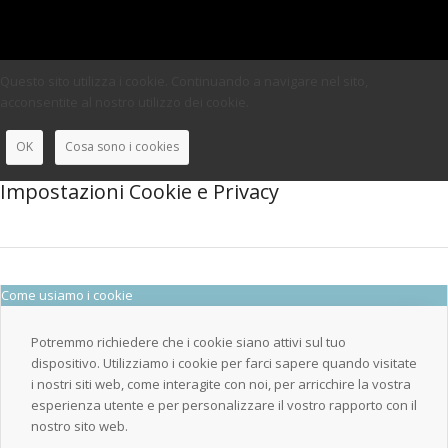
Questo sito utilizza i cookie. Continuando a navigare nel sito,
acconsentite al nostro utilizzo dei cookie.
OK
Cosa sono i cookies
Impostazioni Cookie e Privacy
Come usiamo i cookie
Potremmo richiedere che i cookie siano attivi sul tuo
dispositivo. Utilizziamo i cookie per farci sapere quando visitate
i nostri siti web, come interagite con noi, per arricchire la vostra
esperienza utente e per personalizzare il vostro rapporto con il
nostro sito web.