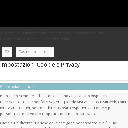
Questo sito utilizza i cookie. Continuando a navigare nel sito,
acconsentite al nostro utilizzo dei cookie.
OK
Cosa sono i cookies
Impostazioni Cookie e Privacy
Come usiamo i cookie
Potremmo richiedere che i cookie siano attivi sul tuo dispositivo.
Utilizziamo i cookie per farci sapere quando visitate i nostri siti web, come
interagite con noi, per arricchire la vostra esperienza utente e per
personalizzare il vostro rapporto con il nostro sito web.
Clicca sulle diverse rubriche delle categorie per saperne di più. Puoi